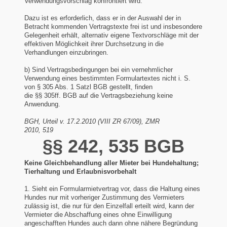
Verwendungsvorschlag konfrontiert wird.
Dazu ist es erforderlich, dass er in der Auswahl der in
Betracht kommenden Vertragstexte frei ist und insbesondere
Gelegenheit erhält, alternativ eigene Textvorschläge mit der
effektiven Möglichkeit ihrer Durchsetzung in die
Verhandlungen einzubringen.
b) Sind Vertragsbedingungen bei ein vernehmlicher
Verwendung eines bestimmten Formulartextes nicht i. S.
von § 305 Abs. 1 Satzl BGB gestellt, finden
die §§ 305ff. BGB auf die Vertragsbeziehung keine
Anwendung.
BGH, Urteil v. 17.2.2010 (VIII ZR 67/09), ZMR
2010, 519
§§ 242, 535 BGB
Keine Gleichbehandlung aller Mieter bei Hundehaltung;
Tierhaltung und Erlaubnisvorbehalt
1. Sieht ein Formularmietvertrag vor, dass die Haltung eines
Hundes nur mit vorheriger Zustimmung des Vermieters
zulässig ist, die nur für den Einzelfall erteilt wird, kann der
Vermieter die Abschaffung eines ohne Einwilligung
angeschafften Hundes auch dann ohne nähere Begründung